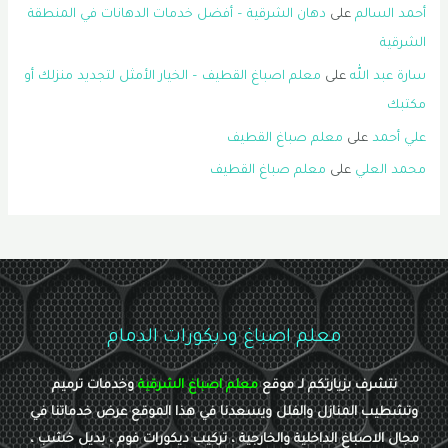
أحمد السالم
على
دهان الشرقية – أفضل خدمات الدهانات في المنطقة
الشرقية
سارة عبد الله
على
معلم اصباغ القطيف – الخيار الأمثل لتجديد منزلك أو
مكتبك
علي أحمد
على
معلم صباغ القطيف
محمد العلي
على
معلم صباغ القطيف
معلم اصباغ وديكورات الدمام
نتشرف بزيارتكم لـ موقع
معلم اصباغ الشرقية
وخدمات ترميم
وتشطيب المنازل والفلل ويسعدنا في هذا الموقع عرض خدماتنا في
مجال الاصباغ الداخلية والخارجية ، تركيب ديكورات فوم ، بديل خشب ،