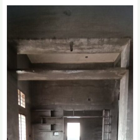
|
معلم
اصباغ
الظهران
|
اصباغ
في
الدمام
0556331035