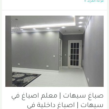
دهان
قراءة المزيد »
الظهران
|
معلم
دهانات
في
القطيف
|
دهانات
خارجية
في
الجبيل
0556331035
صباغ سيهات | معلم اصباغ في
سيهات | اصباغ داخلية في