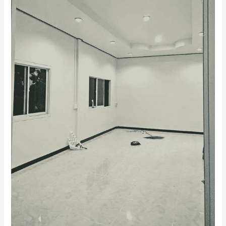
سيهات
|
اصباغ
داخلية
في
سيهات
0556331035