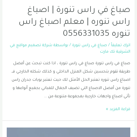
صباغ في راس تنورة | اصباغ
راس تنوره | معلم اصباغ راس
تنوره 0556331035
اترك تعليقاً
/
صباغ في راس تنورة
/ بواسطة
شركة تصميم مواقع في
الشرقية تك مارت
صباغ في راس تنورة صباغ في راس تنورة ، اذا كنت تبحث عن أفضل
طريقة تقوم بتحسين شكل المنزل الداخلي و كذلك شكله الخارجي فــ
اصباغ راس تنوره تعتبر الحل الأمثل لك حيث تعتبر بويات جدران راس
تنورة من أفضل الاصباغ التي تضيف الجمال للمباني بجميع أنواعها و
تأتي اصباغ واجهات خارجية بمجموعة متنوعة من …
صباغ
قراءة المزيد »
في
راس
تنورة