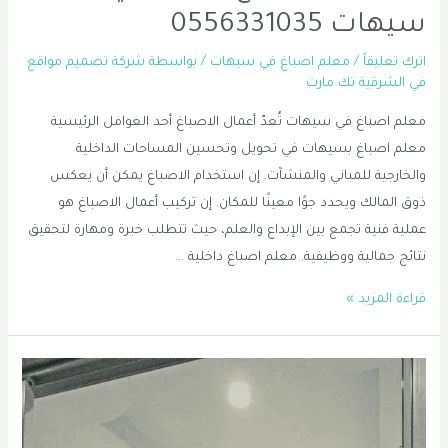
سيهات 0556331035
اترك تعليقاً
/
معلم اصباغ في سيهات
/ بواسطة
شركة تصميم مواقع
في الشرقية تك مارت
معلم اصباغ في سيهات تُعدّ أعمال الاصباغ أحد العوامل الرئيسية
معلم اصباغ بسيهات في تحويل وتحسين المساحات الداخلية
والخارجية للمباني والمنشآت. إن استخدام الاصباغ يمكن أن يعكس
ذوق المالك ويحدد جوًا معينًا للمكان. إن تركيب أعمال الاصباغ هو
عملية فنية تجمع بين الإبداع والعلم، حيث تتطلب خبرة ومهارة لتحقيق
نتائج جمالية ووظيفية. معلم اصباغ داخلية …
صباغ
قراءة المزيد »
سيهات
|
معلم
اصباغ
في