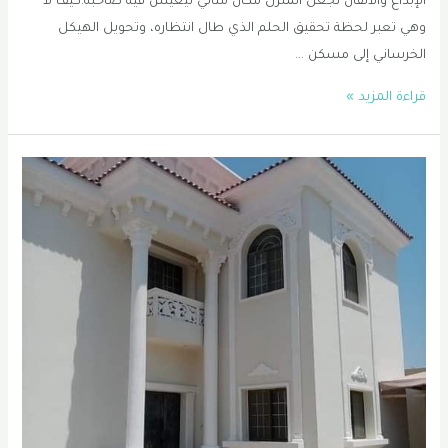
الإبداع والاتقان لجعل المنزل مكان مثالي ليعيش فيه صاحبه.كيف لا
وهي تعبر لحظة تحقيق الحلم الذي طال انتظاره، وتحويل الهيكل
الخرساني إلى مسكن …
تشطيب
قراءة المزيد »
منازل
الجبيل
|
مقاول
ترميم
منازل
الجبيل
|
تشطيبات
الشرقية
0556331035