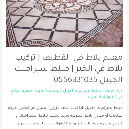
الشرقية
|
دهان
خارجي
في
الخبر
0556331035
معلم بلاط في القطيف | تركيب
بلاط في الخبر | مبلط سيراميك
الجبيل 0556331035
اترك تعليقاً
/
مبلط سيراميك الجبيل
/ بواسطة
شركة تصميم مواقع
في الشرقية تك مارت
مبلط سيراميك الجبيل .اذا كنت تبحث عزيزي العميل عن افضل شركة
مقاولات أو مقاول بلاط الشرقية وتريد تركيب البلاط السيراميك او
الرخام فنحن معلم بلاط الشرقية للمقاولات نوفر لكم احدث طرق