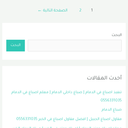
القطيف
Posts
|
1
2
الصفحة التالية
←
pagination
مقاول
ترميمات
الظهران
البحث
|
البحث
ترميم
فلل
الخبر
0556331035
أحدث المقالات
تنفيذ اصباغ في الدمام | صباغ داخلي الدمام | معلم اصباغ في الدمام
0556331035
صباغ الدمام
مقاول اصباغ الجبيل | افضل مقاول اصباغ في الخبر 0556331035