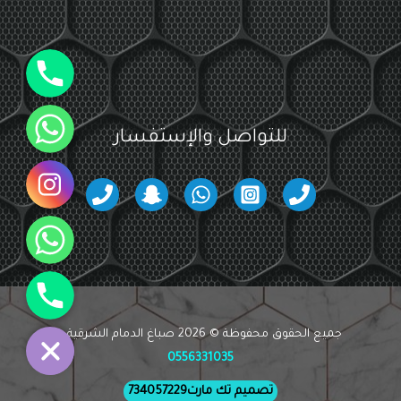
جوال
واتساب
للتواصل والإستفسار
انستقرام
واتساب
جوال
جميع الحقوق محفوظة © 2026 صباغ الدمام الشرقية -
0556331035
تصميم تك مارت734057229