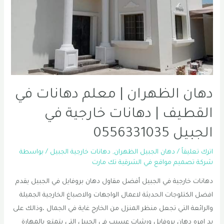
الشرقية
0556331035
دهان الظهران | معلم دهانات في
القطيف | دهانات خارجية في
الجبيل 0556331035
اترك تعليقاً
/
دهان الجبيل الظهران
,
دهانات خارجية الجبيل
/ بواسطة
شركة تصميم مواقع في الشرقية تك مارت
دهانات خارجية في الجبيل أفضل مقاول دهان بروفايل في الجبيل يقدم
افضل الكتلوجات الحديثة لاعمال الواجهات والاصباغ الخارجية الجميلة
والرائعة التي تجعل منظر المنزل من الخارج غاية في الجمال ،وذالك على
يد امره دهان بروفايل ورشات عسيب في الجبيل التي يتمتع بالمهارة