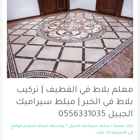
|
معلم
دهانات
خارجية
الشرقية
|
دهان
خارجي
في
الخبر
0556331035
معلم بلاط في القطيف | تركيب
بلاط في الخبر | مبلط سيراميك
الجبيل 0556331035
اترك تعليقاً
/
مبلط سيراميك الجبيل
/ بواسطة
شركة تصميم مواقع
في الشرقية تك مارت