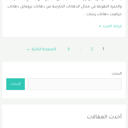
والخبرة الطويلة في مجال الدهانات الخارجية من دهانات بروفايل دهانات
جرافيت دهانات رشات …
دهان
قراءة المزيد »
الظهران
|
Posts
معلم
1
2
…
6
الصفحة التالية
←
pagination
دهانات
في
القطيف
البحث
|
البحث
دهانات
خارجية
في
الجبيل
أحدث المقالات
0556331035