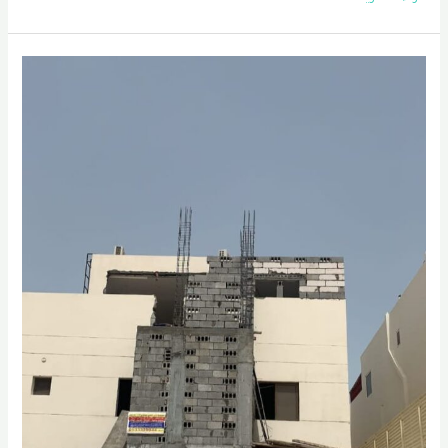
في
راس
تنورة
|
اصباغ
راس
تنوره
|
معلم
اصباغ
راس
تنوره
0556331035