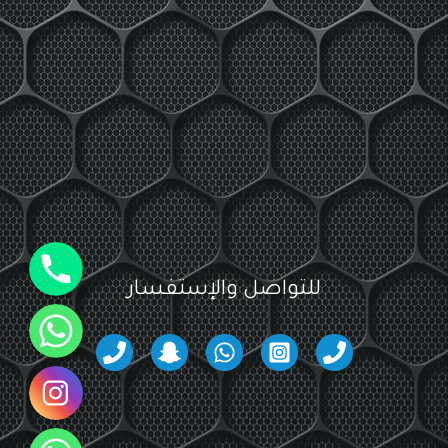
جوال
للتواصل والإستفسار
واتساب
انستقرام
واتساب