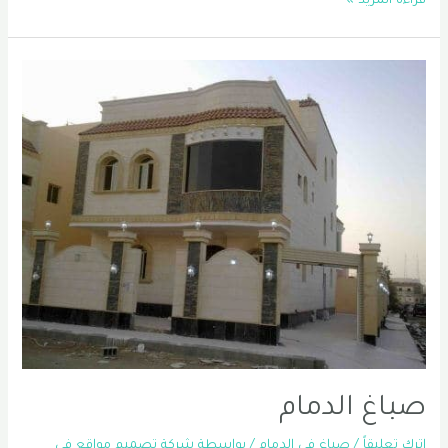
قراءة المزيد »
اصباغ
في
الدمام
|
صباغ
داخلي
الدمام
|
معلم
اصباغ
في
الدمام
0556331035
صباغ الدمام
اترك تعليقاً
/
صباغ في الدمام
/ بواسطة
شركة تصميم مواقع في