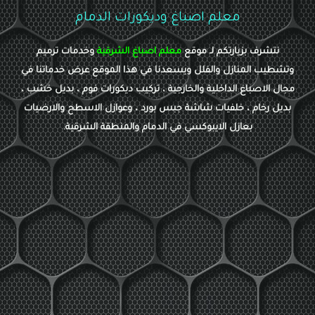
معلم اصباغ وديكورات الدمام
نتشرف بزيارتكم لـ موقع
معلم اصباغ الشرقية
وخدمات ترميم
وتشطيب المنازل والفلل ويسعدنا في هذا الموقع عرض خدماتنا في
مجال الاصباغ الداخلية والخارجية ، تركيب ديكورات فوم ، بديل خشب ،
بديل رخام ، خلفيات شاشة جبس بورد ، وعوازل الاسطح والارضيات
بعازل الايبوكسي في الدمام والمنطقة الشرقية.