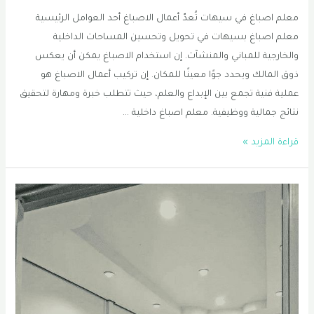
معلم اصباغ في سيهات تُعدّ أعمال الاصباغ أحد العوامل الرئيسية
معلم اصباغ بسيهات في تحويل وتحسين المساحات الداخلية
والخارجية للمباني والمنشآت. إن استخدام الاصباغ يمكن أن يعكس
ذوق المالك ويحدد جوًا معينًا للمكان. إن تركيب أعمال الاصباغ هو
عملية فنية تجمع بين الإبداع والعلم، حيث تتطلب خبرة ومهارة لتحقيق
نتائج جمالية ووظيفية. معلم اصباغ داخلية …
صباغ
قراءة المزيد »
سيهات
|
معلم
اصباغ
في
سيهات
|
اصباغ
داخلية