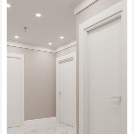
الظهران
|
ترميم
فلل
الخبر
0556331035