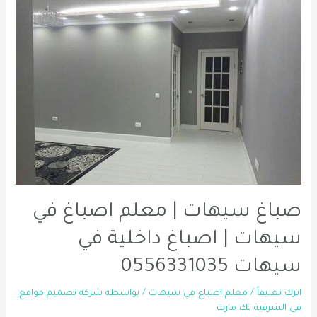
صباغ سيهات | معلم اصباغ في
سيهات | اصباغ داخلية في
سيهات 0556331035
اترك تعليقاً
/
معلم اصباغ في سيهات
/ بواسطة
شركة تصميم مواقع
في الشرقية تك مارت