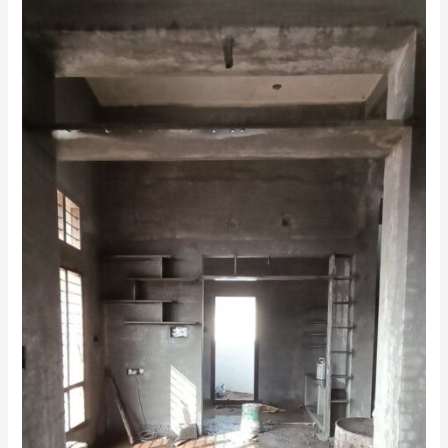
|
اصباغ
في
الدمام
0556331035