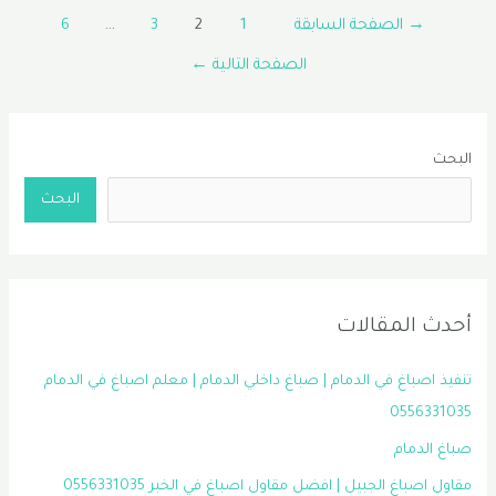
Posts
الخبر
→
الصفحة السابقة
1
2
3
…
6
pagination
|
الصفحة التالية
←
الشرقية
0556331035
البحث
البحث
أحدث المقالات
تنفيذ اصباغ في الدمام | صباغ داخلي الدمام | معلم اصباغ في الدمام
0556331035
صباغ الدمام
مقاول اصباغ الجبيل | افضل مقاول اصباغ في الخبر 0556331035