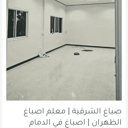
في
سيهات
0556331035
صباغ الشرقية | معلم اصباغ
الظهران | اصباغ في الدمام