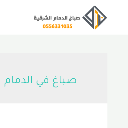
خطي
لى
لمحتوى
صباغ في الدمام