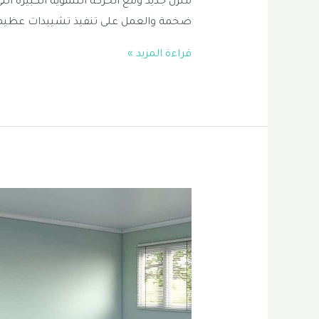
منزل جديد ومع الحركة التنموية الكبيرة التى
ضخمة والعمل على تنفيذ تشييدات عظيمة
صباغ
قراءة المزيد »
الشرقية
|
معلم
اصباغ
الظهران
|
اصباغ
في
الدمام
0556331035