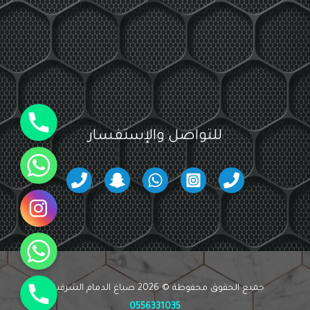
جوال
للتواصل والإستفسار
واتساب
انستقرام
واتساب
جوال
جميع الحقوق محفوظة © 2026 صباغ الدمام الشرقية -
0556331035