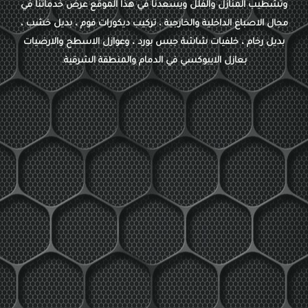
وتشطيب المنازل والفلل ويسعدنا في هذا الموقع عرض خدماتنا في
مجال الاصباغ الداخلية والخارجية ، تركيب ديكورات فوم ، بديل خشب ،
بديل رخام ، خلفيات شاشة جبس بورد ، وعوازل الاسطح والارضيات
بعازل الايبوكسي في الدمام والمنطقة الشرقية.