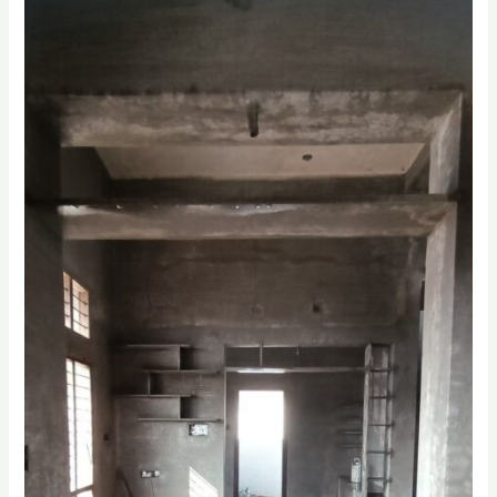
مقاول
ترميم
منازل
الجبيل
|
تشطيبات
الشرقية
0556331035