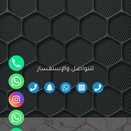
جوال
للتواصل والإستفسار
واتساب
انستقرام
واتساب
جوال