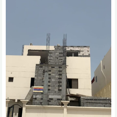
مقاول
ترميمات
الظهران
|
ترميم
فلل
الخبر
0556331035