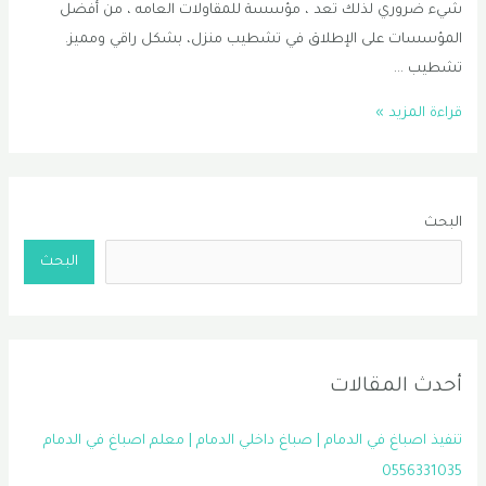
شيء ضروري لذلك تعد ، مؤسسة للمقاولات العامه ، من أفضل
المؤسسات على الإطلاق في تشطيب منزل، بشكل راقي ومميز.
تشطيب …
تشطيب
قراءة المزيد »
شقق
الدمام
0556331035
البحث
البحث
أحدث المقالات
تنفيذ اصباغ في الدمام | صباغ داخلي الدمام | معلم اصباغ في الدمام
0556331035