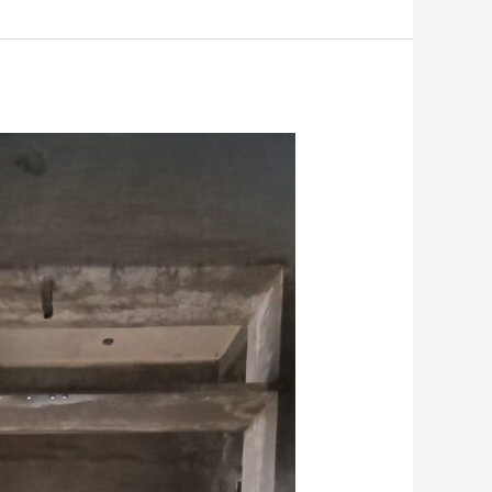
|
مقاول
ترميم
منازل
الجبيل
|
تشطيبات
الشرقية
0556331035