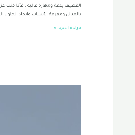
القطيف بدقة ومهارة عالية . فأذا كنت عزي
بالمباني ومعرفة الأسباب وايجاد الحلول ال
تشطيب
قراءة المزيد »
منازل
القطيف
|
مقاول
ترميمات
الظهران
|
ترميم
فلل
الخبر
0556331035