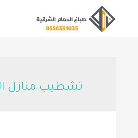
خطي
لى
لمحتوى
تشطيب منازل ال