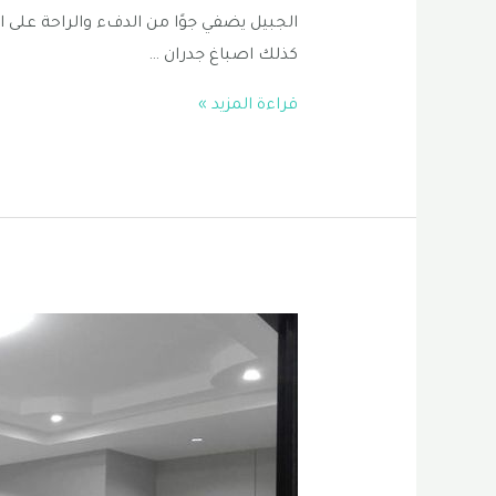
الجبيل يضفي جوًا من الدفء والراحة على ال
كذلك اصباغ جدران …
مقاول
قراءة المزيد »
اصباغ
الجبيل
|
افضل
مقاول
اصباغ
في
الخبر
0556331035