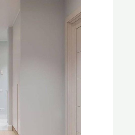
في
الدمام
0556331035