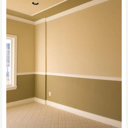
اصباغ
في
الدمام
0556331035