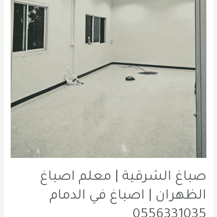
صباغ الشرقية | معلم اصباغ
الظهران | اصباغ في الدمام
0556331035