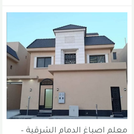
الدمام
|
الخبر
|
الشرقية
0556331035
معلم اصباغ الدمام الشرقية –