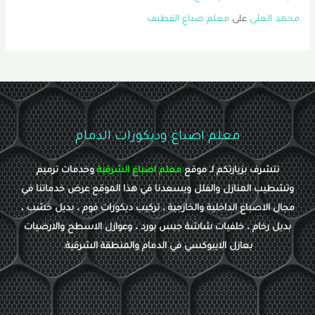
محمد العلي
على
معلم صباغ القطيف
معلم اصباغ وديكورات الدمام
نتشرف بزيارتكم لـ موقع
معلم اصباغ الشرقية
وخدمات ترميم
وتشطيب المنازل والفلل ويسعدنا في هذا الموقع عرض خدماتنا في
مجال الاصباغ الداخلية والخارجية ، تركيب ديكورات فوم ، بديل خشب ،
بديل رخام ، خلفيات شاشة جبس بورد ، وعوازل الاسطح والارضيات
بعازل الايبوكسي في الدمام والمنطقة الشرقية.