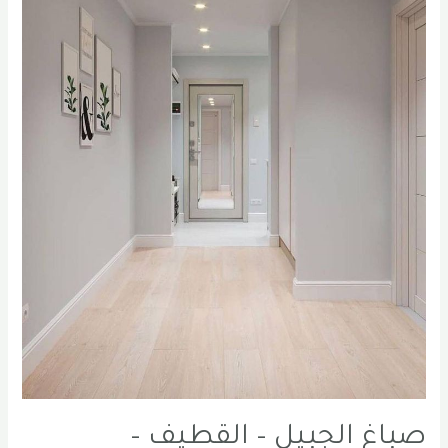
اصباغ
في
الدمام
0556331035
صباغ الجبيل – القطيف –