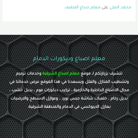
محمد العلي
على
معلم صباغ القطيف
معلم اصباغ وديكورات الدمام
نتشرف بزيارتكم لـ موقع
معلم اصباغ الشرقية
وخدمات ترميم
وتشطيب المنازل والفلل ويسعدنا في هذا الموقع عرض خدماتنا في
مجال الاصباغ الداخلية والخارجية ، تركيب ديكورات فوم ، بديل خشب ،
بديل رخام ، خلفيات شاشة جبس بورد ، وعوازل الاسطح والارضيات
بعازل الايبوكسي في الدمام والمنطقة الشرقية.