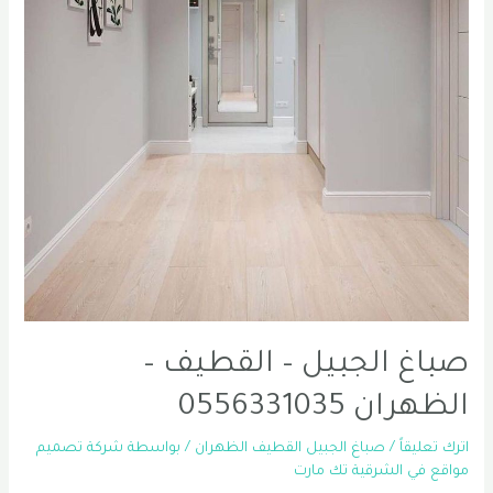
صباغ الجبيل – القطيف –
الظهران 0556331035
اترك تعليقاً
/
صباغ الجبيل القطيف الظهران
/ بواسطة
شركة تصميم
مواقع في الشرقية تك مارت