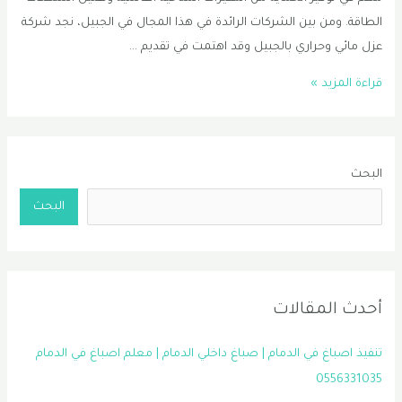
الطاقة. ومن بين الشركات الرائدة في هذا المجال في الجبيل، نجد شركة
عزل مائي وحراري بالجبيل وقد اهتمت في تقديم …
معلم
قراءة المزيد »
عوازل
اسطح
الظهران
البحث
|
عازل
البحث
اسطح
في
الجبيل
|
أحدث المقالات
شركة
عزل
تنفيذ اصباغ في الدمام | صباغ داخلي الدمام | معلم اصباغ في الدمام
اسطح
0556331035
الخبر