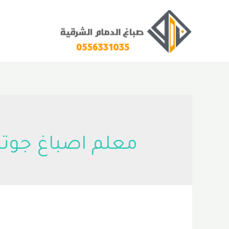
خطي
لى
لمحتوى
معلم اصباغ جوتن