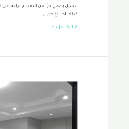
الجبيل يضفي جوًا من الدفء والراحة على ال
كذلك اصباغ جدران …
مقاول
قراءة المزيد »
اصباغ
الجبيل
|
افضل
مقاول
اصباغ
في
الخبر
0556331035