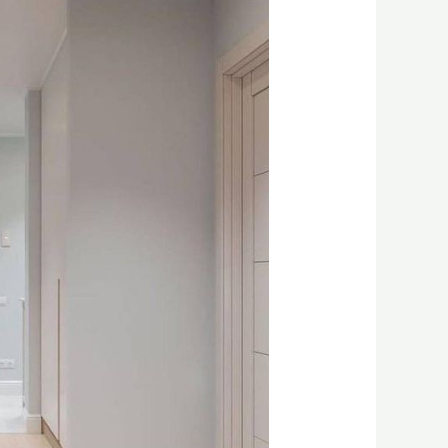
في
الدمام
0556331035