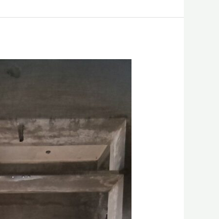
|
مقاول
ترميم
منازل
الجبيل
|
تشطيبات
الشرقية
0556331035