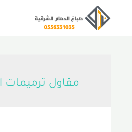
خطي
لى
لمحتوى
مقاول ترميمات ا