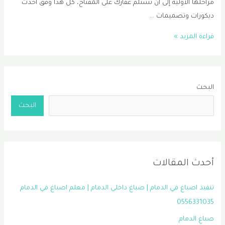
مراحلها الأولية إلى أن تستلم عقارك على المفتاح، كل هذا وفق أحدث
ديكورات وتصميمات …
مقاول
قراءة المزيد »
ترميمات
الدمام
–
البحث
0556331035
البحث
أحدث المقالات
تنفيذ اصباغ في الدمام | صباغ داخلي الدمام | معلم اصباغ في الدمام
0556331035
صباغ الدمام