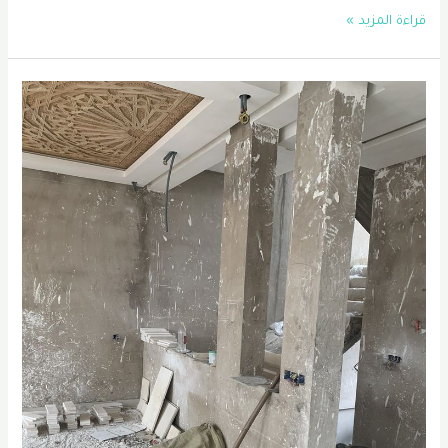
معلم
قراءة المزيد »
اصباغ
الدمام
الشرقية
–
0556331035