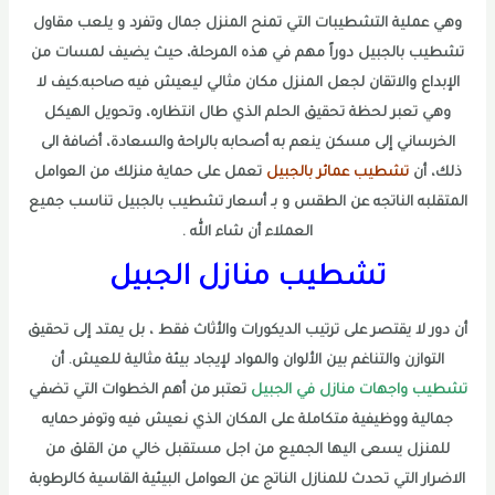
وهي عملية التشطيبات التي تمنح المنزل جمال وتفرد و يلعب مقاول
تشطيب بالجبيل دوراً مهم في هذه المرحلة، حيث يضيف لمسات من
الإبداع والاتقان لجعل المنزل مكان مثالي ليعيش فيه صاحبه.كيف لا
وهي تعبر لحظة تحقيق الحلم الذي طال انتظاره، وتحويل الهيكل
الخرساني إلى مسكن ينعم به أصحابه بالراحة والسعادة، أضافة الى
ذلك، أن
تشطيب عمائر بالجبيل
تعمل على حماية منزلك من العوامل
المتقلبه الناتجه عن الطقس و بـ أسعار تشطيب بالجبيل تناسب جميع
العملاء أن شاء الله .
تشطيب منازل الجبيل
أن دور لا يقتصر على ترتيب الديكورات والأثاث فقط ، بل يمتد إلى تحقيق
التوازن والتناغم بين الألوان والمواد لإيجاد بيئة مثالية للعيش. أن
تشطيب واجهات منازل في الجبيل
تعتبر من أهم الخطوات التي تضفي
جمالية ووظيفية متكاملة على المكان الذي نعيش فيه وتوفر حمايه
للمنزل يسعى اليها الجميع من اجل مستقبل خالي من القلق من
الاضرار التي تحدث للمنازل الناتج عن العوامل البيئية القاسية كالرطوبة