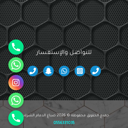
جوال
للتواصل والإستفسار
واتساب
انستقرام
واتساب
جوال
جميع الحقوق محفوظة © 2026 صباغ الدمام الشرقية -
0556331035