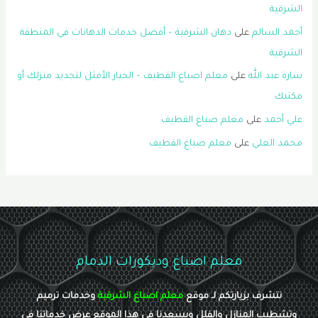
الشرقية
أحمد السالم
على
دهان الشرقية – أفضل خدمات الدهانات في المنطقة
الشرقية
سارة عبد الله
على
معلم اصباغ القطيف – الخيار الأمثل لتجديد منزلك أو
مكتبك
علي أحمد
على
معلم صباغ القطيف
محمد العلي
على
معلم صباغ القطيف
معلم اصباغ وديكورات الدمام
نتشرف بزيارتكم لـ موقع
معلم اصباغ الشرقية
وخدمات ترميم
وتشطيب المنازل والفلل ويسعدنا في هذا الموقع عرض خدماتنا في