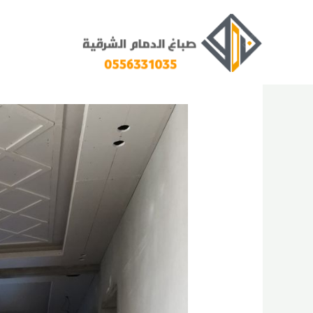
خطي
لى
لمحتوى