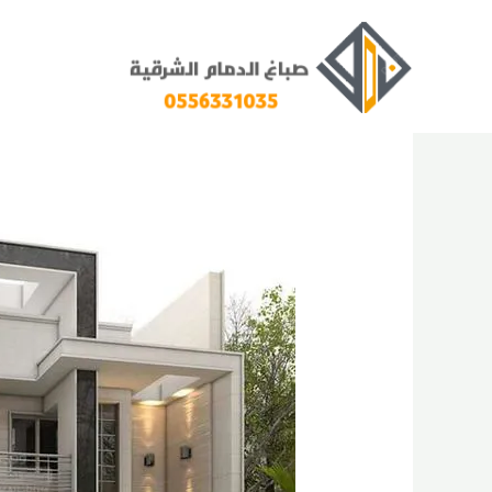
خطي
لى
لمحتوى