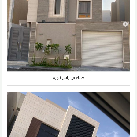
صباغ في راس تنورة