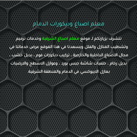
معلم اصباغ وديكورات الدمام
نتشرف بزيارتكم لـ موقع
معلم اصباغ الشرقية
وخدمات ترميم
وتشطيب المنازل والفلل ويسعدنا في هذا الموقع عرض خدماتنا في
مجال الاصباغ الداخلية والخارجية ، تركيب ديكورات فوم ، بديل خشب ،
بديل رخام ، خلفيات شاشة جبس بورد ، وعوازل الاسطح والارضيات
بعازل الايبوكسي في الدمام والمنطقة الشرقية.