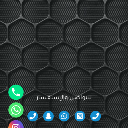
جوال
للتواصل والإستفسار
واتساب
انستقرام