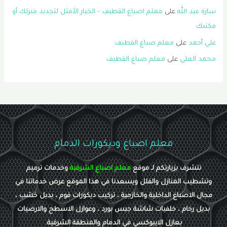
سارة عبد الله
على
معلم اصباغ القطيف – الخيار الأمثل لتجديد منزلك أو
مكتبك
علي أحمد
على
معلم صباغ القطيف
محمد العلي
على
معلم صباغ القطيف
معلم اصباغ وديكورات الدمام
نتشرف بزيارتكم لـ موقع
معلم اصباغ الشرقية
وخدمات ترميم
وتشطيب المنازل والفلل ويسعدنا في هذا الموقع عرض خدماتنا في
مجال الاصباغ الداخلية والخارجية ، تركيب ديكورات فوم ، بديل خشب ،
بديل رخام ، خلفيات شاشة جبس بورد ، وعوازل الاسطح والارضيات
بعازل الايبوكسي في الدمام والمنطقة الشرقية.