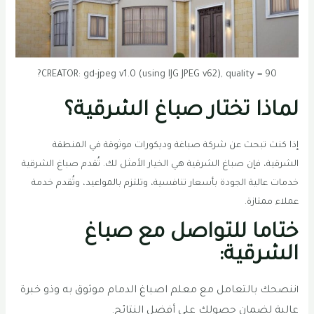
CREATOR: gd-jpeg v1.0 (using IJG JPEG v62), quality = 90?
لماذا تختار صباغ الشرقية؟
إذا كنت تبحث عن شركة صباغة وديكورات موثوقة في المنطقة
الشرقية، فإن صباغ الشرقية هي الخيار الأمثل لك. تُقدم صباغ الشرقية
خدمات عالية الجودة بأسعار تنافسية، وتلتزم بالمواعيد، وتُقدم خدمة
عملاء ممتازة.
ختاما للتواصل مع صباغ
الشرقية:
ننصحك بالتعامل مع معلم اصباغ الدمام موثوق به وذو خبرة
ا
عالية لضمان حصولك على أفضل النتائج.