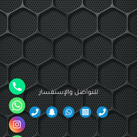
جوال
للتواصل والإستفسار
واتساب
انستقرام
واتساب