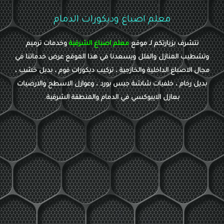
معلم اصباغ وديكورات الدمام
نتشرف بزيارتكم لـ موقع
معلم اصباغ الشرقية
وخدمات ترميم
وتشطيب المنازل والفلل ويسعدنا في هذا الموقع عرض خدماتنا في
مجال الاصباغ الداخلية والخارجية ، تركيب ديكورات فوم ، بديل خشب ،
بديل رخام ، خلفيات شاشة جبس بورد ، وعوازل الاسطح والارضيات
بعازل الايبوكسي في الدمام والمنطقة الشرقية.