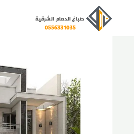
خطي
لى
لمحتوى