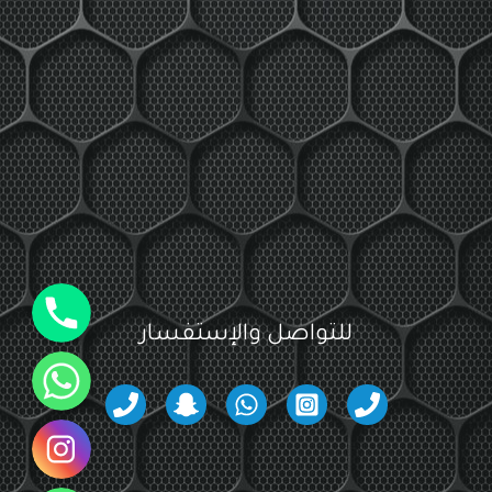
جوال
للتواصل والإستفسار
واتساب
انستقرام
واتساب