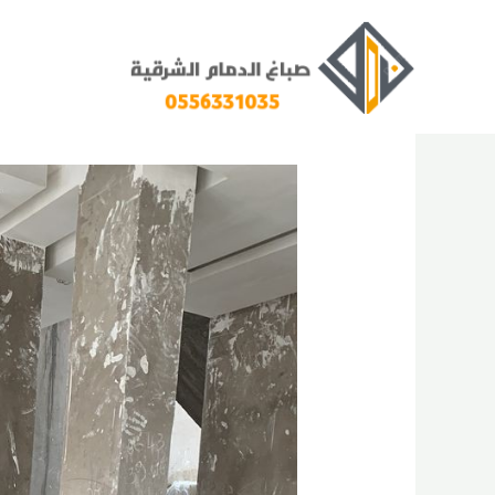
خطي
لى
لمحتوى