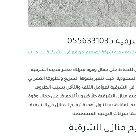
0556331
/ بواسطة
شركة تصميم مواقع في الشرقية تك مارت
ثل للحفاظ على جمال وقوة منزلك تعتبر مدينة الشرقية
السعودية، حيث تتميز بنموها السريع وتطورها العمراني
زل في الشرقية لعوامل التلف والتآكل بسبب الظروف
رميم منازل الشرقية حلاً ضرورياً للحفاظ على جمال وقوة
ه المقالة، سنتناول أهمية ترميم المنازل في الشرقية
دمها شركات الترميم المتخصصة
م منازل الشرقية