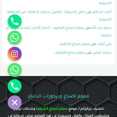
الشرقية
أحمد السالم
على
دهان الشرقية – أفضل خدمات الدهانات في المنطقة
جوال
الشرقية
سارة عبد الله
على
معلم اصباغ القطيف – الخيار الأمثل لتجديد منزلك أو
واتساب
مكتبك
علي أحمد
على
معلم صباغ القطيف
انستقرام
محمد العلي
على
معلم صباغ القطيف
واتساب
جوال
معلم اصباغ وديكورات الدمام
نتشرف بزيارتكم لـ موقع
معلم اصباغ الشرقية
وخدمات ترميم
وتشطيب المنازل والفلل ويسعدنا في هذا الموقع عرض خدماتنا في