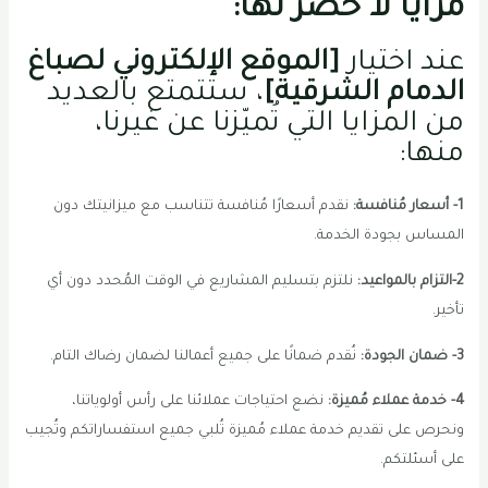
مُزايا لا حصر لها:
عند اختيار
[الموقع الإلكتروني لصباغ
الدمام الشرقية]
، ستتمتع بالعديد
من المزايا التي تُميّزنا عن غيرنا،
منها:
1- أسعار مُنافسة:
نقدم أسعارًا مُنافسة تتناسب مع ميزانيتك دون
المساس بجودة الخدمة.
2-التزام بالمواعيد:
نلتزم بتسليم المشاريع في الوقت المُحدد دون أي
تأخير.
3- ضمان الجودة:
نُقدم ضمانًا على جميع أعمالنا لضمان رضاك التام.
4- خدمة عملاء مُميزة:
نضع احتياجات عملائنا على رأس أولوياتنا،
ونحرص على تقديم خدمة عملاء مُميزة تُلبي جميع استفساراتكم وتُجيب
على أسئلتكم.