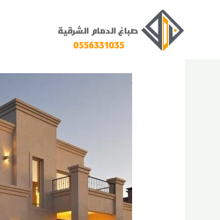
خطي
لى
لمحتوى